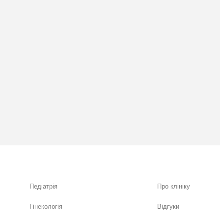
Педіатрія
Про клiнiку
Гінекологія
Вiдгуки