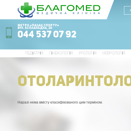
Метро «Палац Спорту»
вул. Еспланадна, 20
044 537 07 92
ПЕДІАТРІЯ
ГІНЕКОЛОГІЯ
УРОЛОГІЯ
НЕВРОЛОГІЯ
ОТОЛАРИНТОЛО
Наразі нема вмісту класифікованого цим терміном.