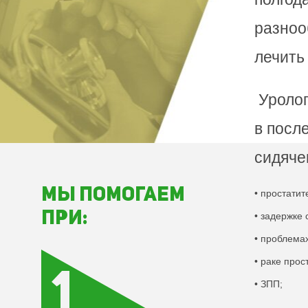
разноо
лечить
Уролог
в посл
сидяче
Мы помогаем
• простатит
при:
• задержке
• проблемах
• раке прос
• ЗПП;