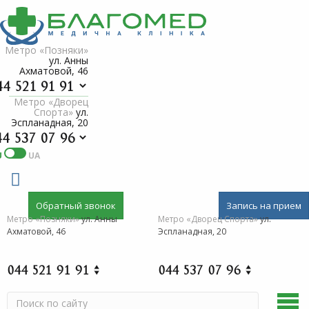
Метро «Позняки»
ул. Анны
Ахматовой, 46
Метро «Дворец
Спорта»
ул.
Эспланадная, 20
U
UA
Обратный звонок
Запись на прием
Метро «Позняки»
ул. Анны
Метро «Дворец Спорта»
ул.
Ахматовой, 46
Эспланадная, 20
044 521 91 91
044 537 07 96