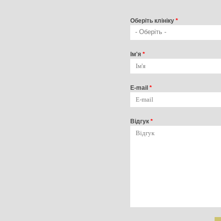
Оберiть клiнiку
*
- Оберіть -
Iм'я
*
E-mail
*
Відгук
*