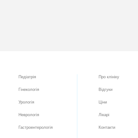
Педіатрія
Про клiнiку
Гінекологія
Вiдгуки
Урологія
Цiни
Неврологія
Лікарі
Гастроентерологія
Контакти