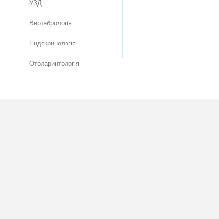
УЗД
Вертебрологія
Ендокринологія
Отоларинтологія