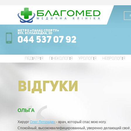
Метро «Палац Спорту»
вул. Еспланадна, 20
044 537 07 92
ПЕДІАТРІЯ
ГІНЕКОЛОГІЯ
УРОЛОГІЯ
НЕВРОЛОГІЯ
ВIДГУКИ
ОЛЬГА
Хирург
Олег Лепендин
- врач, который спас мою ногу.
Спокойный, высококвалифицированный, уверенно делающий своё 