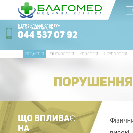
Метро «Палац Спорту»
вул. Еспланадна, 20
044 537 07 92
ПЕДІАТРІЯ
ГІНЕКОЛОГІЯ
УРОЛОГІЯ
НЕВРОЛОГІЯ
ПОРУШЕННЯ 
ЩО ВПЛИВАЄ
Фізични
НА
високі,