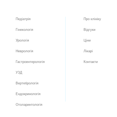
Педіатрія
Про клiнiку
Гінекологія
Вiдгуки
Урологія
Цiни
Неврологія
Лікарі
Гастроентерологія
Контакти
УЗД
Вертебрологія
Ендокринологія
Отоларинтологія