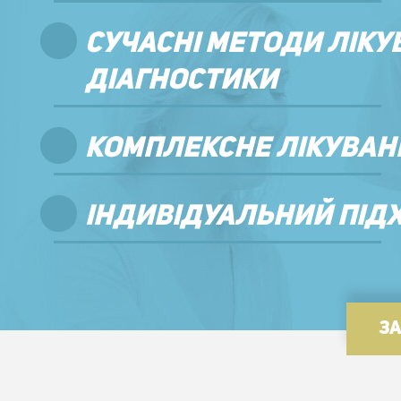
СУЧАСНI МЕТОДИ ЛIКУ
ДIАГНОСТИКИ
КОМПЛЕКСНЕ ЛIКУВА
IНДИВIДУАЛЬНИЙ ПIДХ
З