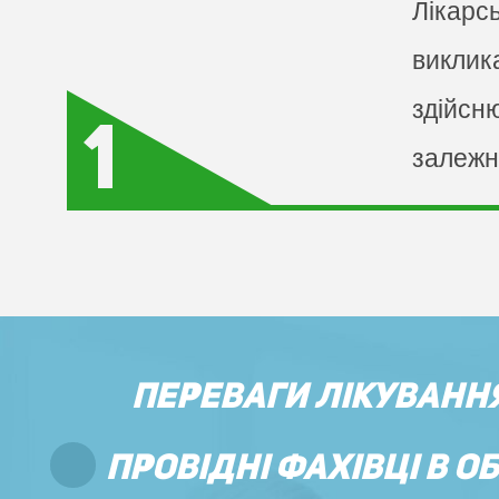
Лікарс
виклик
здійсню
залежн
ПЕРЕВАГИ ЛIКУВАННЯ
ПРОВIДНI ФАХIВЦI В ОБ