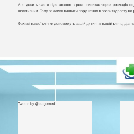
Але досить часто відставання в рості виникає через розладів ен
неактивним. Тому важливо виявити порушення в розвитку росту на р
Фахівці нашої клініки допоможуть вашій дитині, в нашій клініці діа
Tweets by @blagomed