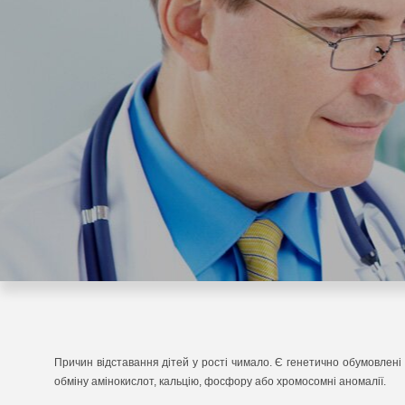
Причин відставання дітей у рості чимало. Є генетично обумовлені
обміну амінокислот, кальцію, фосфору або хромосомні аномалії.