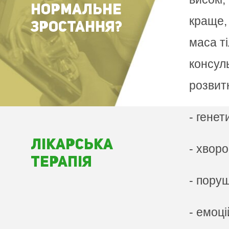
НОРМАЛЬНЕ
краще,
ЗРОСТАННЯ?
маса ті
консул
розвит
- генет
Лiкарська
- хвор
терапiя
- пору
- емоці