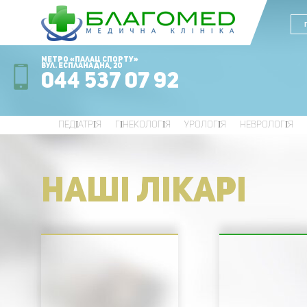
Метро «Палац Спорту»
вул. Еспланадна, 20
044 537 07 92
ПЕДІАТРІЯ
ГІНЕКОЛОГІЯ
УРОЛОГІЯ
НЕВРОЛОГІЯ
НАШI ЛIКАРI