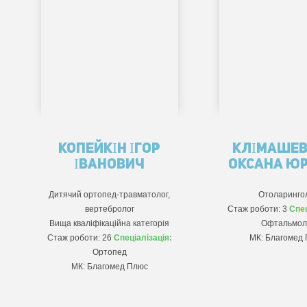
КОПЕЙКІН ІГОР
КЛІМАШЕВ
ІВАНОВИЧ
ОКСАНА ЮР
Дитячий ортопед-травматолог,
Отоларинго
вертебролог
Стаж роботи: 3
Спец
Вища кваліфікаційна категорія
Офтальмол
Стаж роботи: 26
Спеціалізація:
МК: Благомед
Ортопед
МК: Благомед Плюс