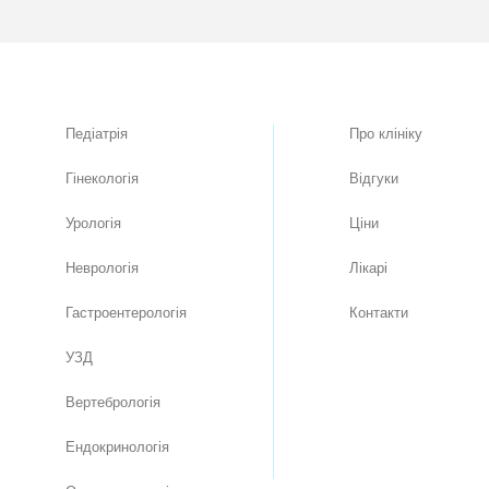
Педіатрія
Про клiнiку
Гінекологія
Вiдгуки
Урологія
Цiни
Неврологія
Лікарі
Гастроентерологія
Контакти
УЗД
Вертебрологія
Ендокринологія