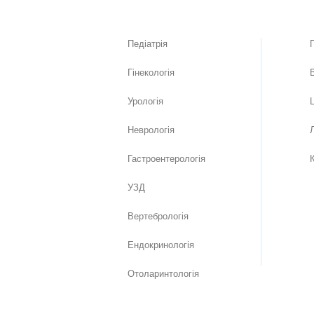
Педіатрія
Гінекологія
Урологія
Неврологія
Л
Гастроентерологія
УЗД
Вертебрологія
Ендокринологія
Отоларинтологія