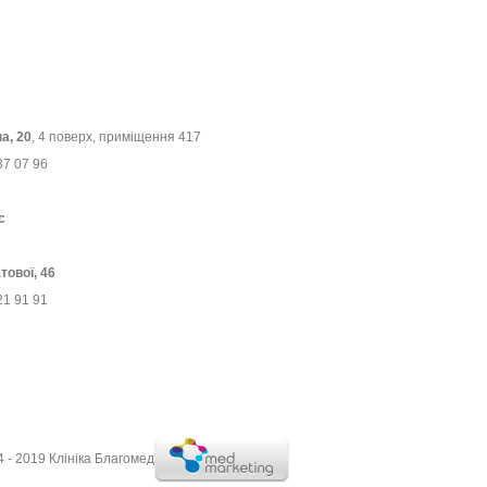
а, 20
, 4 поверх, приміщення 417
37 07 96
с
тової, 46
21 91 91
4 - 2019 Клініка Благомед