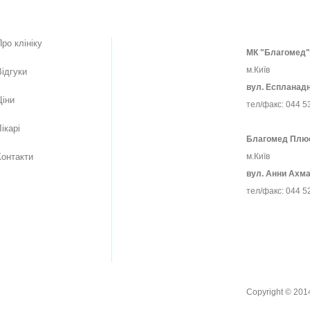
Про клiнiку
МК "Благомед"
м.Київ
Вiдгуки
вул. Еспланадн
Цiни
тел/факс: 044 5
ікарі
Благомед Плю
Контакти
м.Київ
вул. Анни Ахма
тел/факс: 044 5
Copyright © 201