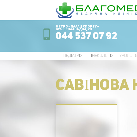
Метро «Палац Спорту»
вул. Еспланадна, 20
044 537 07 92
ПЕДІАТРІЯ
ГІНЕКОЛОГІЯ
УРОЛОГІ
САВІНОВА 